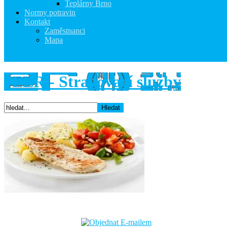
Teplárny Brno
Normy potravin
Kontakt
Zaměstnanci
Mapa
CPanel
JEER - Stravovací služby