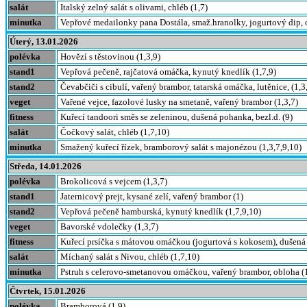
salát
Italský zelný salát s olivami, chléb (1,7)
minutka
Vepřové medailonky pana Dostála, smaž.hranolky, jogurtový dip, o
Úterý, 13.01.2026
polévka
Hovězí s těstovinou (1,3,9)
stand1
Vepřová pečeně, rajčatová omáčka, kynutý knedlík (1,7,9)
stand2
Čevabčiči s cibulí, vařený brambor, tatarská omáčka, lutěnice, (1,3
veget
Vařené vejce, fazolové lusky na smetaně, vařený brambor (1,3,7)
fitness
Kuřecí tandoori směs se zeleninou, dušená pohanka, bezl.d. (9)
salát
Čočkový salát, chléb (1,7,10)
minutka
Smažený kuřecí řízek, bramborový salát s majonézou (1,3,7,9,10)
Středa, 14.01.2026
polévka
Brokolicová s vejcem (1,3,7)
stand1
Jaternicový prejt, kysané zelí, vařený brambor (1)
stand2
Vepřová pečeně hamburská, kynutý knedlík (1,7,9,10)
veget
Bavorské vdolečky (1,3,7)
fitness
Kuřecí prsíčka s mátovou omáčkou (jogurtová s kokosem), dušená 
salát
Míchaný salát s Nivou, chléb (1,7,10)
minutka
Pstruh s celerovo-smetanovou omáčkou, vařený brambor, obloha (1
Čtvrtek, 15.01.2026
polévka
Bramborová (1,9)