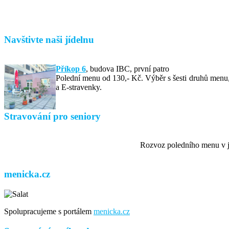
Navštivte naši jídelnu
Příkop 6
,
budova IBC, první patro
Polední menu od 130,- Kč. Výběr s šesti druhů menu, 
a E-stravenky.
Stravování pro seniory
Rozvoz poledního menu v jí
menicka.cz
Spolupracujeme s portálem
menicka.cz