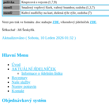
polévka
Krupicová s vejcem (1,7,9)
stand1
Smažený vepřový řízek, vařený brambor, ozdoba (1,3,7)
stand2
Kuřecí nudličky na kari, dušená rýže rýže, ozdoba (7)
Verzi pro tisk ve formátu .doc stahujte
ZDE
, víkendový jídelníček
ZDE
.
Šéfkuchař : Jiří Šenkyřík.
Aktualizováno ( Sobota, 10 Leden 2026 01:32 )
Hlavní Menu
Úvod
AKTUÁLNÍ JÍDELNÍČEK
Informace o jídelním lístku
Receptury
Naše služby
Normy potravin
Kontakt
Objednávkový systém