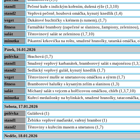
stand1
Pečené kuře s indickým kořením, dušená rýže (1,3,10)
stand2
Vepřová pečeně, houbová omáčka, kynutý knedlík (1,4)
veget
Dukátové buchtičky s krémem (s rumem), (1,7)
fitness
Farmářské brambory (zapečené se slaninou, žampiony, zeleninou), 
salát
Těstovinový salát se zeleninou (1,7,10)
minutka
Pikantní krkovička na roštu, smažené hranolky, tatarská omáčka, o
Pátek, 16.01.2026
polévka
Hrachová (1,7)
stand1
Smažený vepřový karbanátek, bramborový salát s majonézou (1,3,
stand2
Sedlácký vepřový guláš, kynutý knedlík (1,7)
veget
Těstovinové mušle se smetanovou omáčkou a sýrem (1,7)
fitness
Bramborové halušky s kysaným zelím a slaninou (1,3)
salát
Míchaný salát s vejcem a hořčicovou omáčkou, chléb (1,3,7,10)
minutka
Kuřecí medailonky na bylinkách, smažené hranolky, tatar.omáčka, 
Sobota, 17.01.2026
polévka
Gulášová (1)
stand1
Žebírko vepřové maďarské, vařený brambor (1)
stand2
Těstoviny s kuřecím masem a smetanou (1,7)
Neděle, 18.01.2026