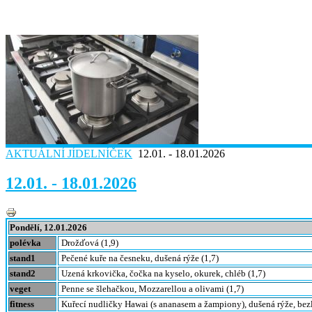
AKTUÁLNÍ JÍDELNÍČEK
12.01. - 18.01.2026
12.01. - 18.01.2026
Pondělí, 12.01.2026
polévka
Drožďová (1,9)
stand1
Pečené kuře na česneku, dušená rýže (1,7)
stand2
Uzená krkovička, čočka na kyselo, okurek, chléb (1,7)
veget
Penne se šlehačkou, Mozzarellou a olivami (1,7)
fitness
Kuřecí nudličky Hawai (s ananasem a žampiony), dušená rýže, bezl