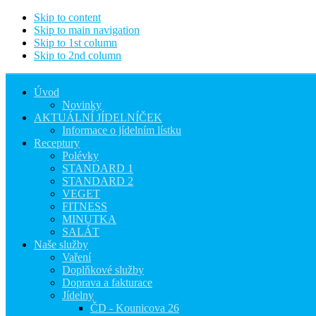
Skip to content
Skip to main navigation
Skip to 1st column
Skip to 2nd column
Úvod
Novinky
AKTUÁLNÍ JÍDELNÍČEK
Informace o jídelním lístku
Receptury
Polévky
STANDARD 1
STANDARD 2
VEGET
FITNESS
MINUTKA
SALÁT
Naše služby
Vaření
Doplňkové služby
Doprava a fakturace
Jídelny
ČD - Kounicova 26