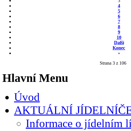
3
4
5
6
7
8
9
10
Další
Konec
»
Strana 3 z 106
Hlavní Menu
Úvod
AKTUÁLNÍ JÍDELNÍČ
Informace o jídelním l