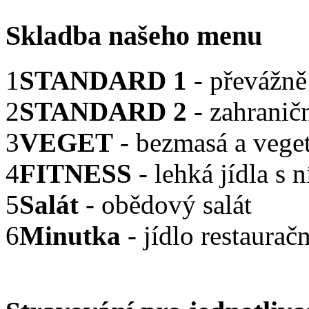
Skladba
našeho menu
1
STANDARD 1
- převážně
2
STANDARD 2
- zahranič
3
VEGET
- bezmasá a veget
4
FITNESS
- lehká jídla s
5
Salát
- obědový salát
6
Minutka
- jídlo restaurač