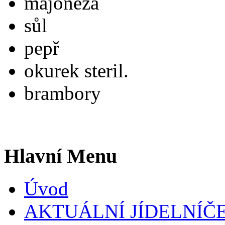
majonéza
sůl
pepř
okurek steril.
brambory
Hlavní
Menu
Úvod
AKTUÁLNÍ JÍDELNÍČ