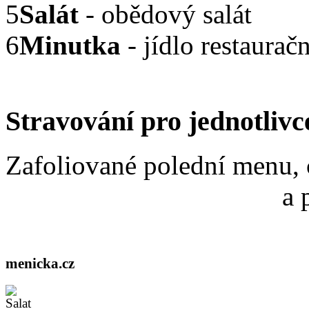
5
Salát
- obědový salát
6
Minutka
- jídlo restaurač
Stravování pro jednotlivc
Zafoliované polední menu, 
a 
menicka.cz